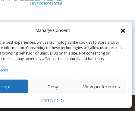
Manage Consent
the best experiences, we use technologies like cookies to store and/or
ce information. Consenting to these technologies will allow us to process
s browsing behavior or unique IDs on this site. Not consenting or
nd insights from Condor.
 consent, may adversely affect certain features and functions.
vices
ccept
Deny
View preferences
Privacy Policy
Office hours
Monday - Friday