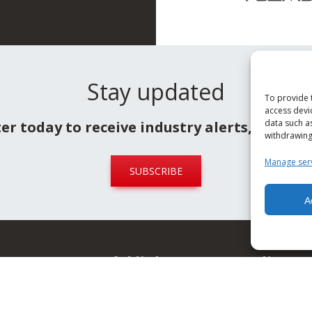
Stay updated
To provide 
access devi
data such a
ter today to receive industry alerts, news a
withdrawing
Manage ser
SUBSCRIBE
A
Useful links
Policy
Press Review
FAQ