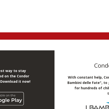
Condo
st way to stay
ed on the Condor
With constant help, Con
 Download it now!
Bambini delle Fate", to
for hundreds of chi