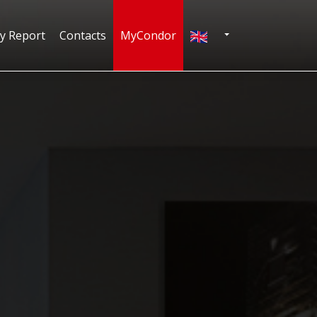
English
ty Report
Contacts
MyCondor
N
TOGGLE DROPDOWN