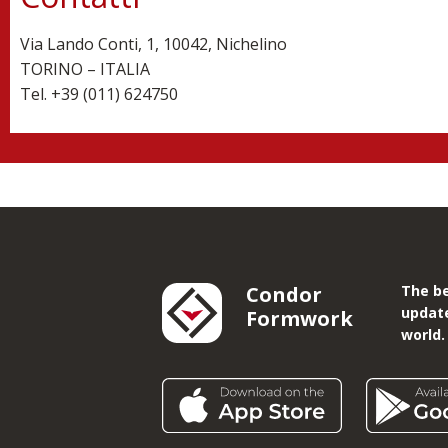
Via Lando Conti, 1, 10042, Nichelino
TORINO – ITALIA
Tel. +
39 (011) 624750
Condor
The be
updat
Formwork
world.