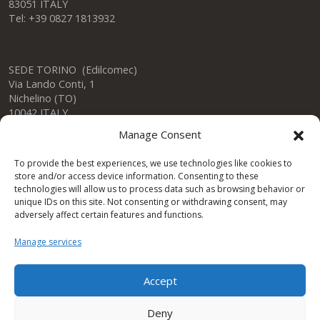
83051 ITALY
Tel: +39 0827 1813932
SEDE TORINO (Edilcomec)
Via Lando Conti, 1
Nichelino (TO)
10042 ITALY
Tel: +39 011 624750
Manage Consent
info@edilcomec.it
To provide the best experiences, we use technologies like cookies to
store and/or access device information. Consenting to these
SEDE MILANO
technologies will allow us to process data such as browsing behavior or
Via Uboldo, 191
unique IDs on this site. Not consenting or withdrawing consent, may
Caronno Pertusella (VA)
adversely affect certain features and functions.
21042 ITALY
Tel: +39 02 47763744
Manage services
Accept
Condor Gulf DWC LLC
Deny