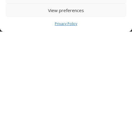
One Space Building
View preferences
Dubai Investment Park DUBAI – UAE
Tel. +971 (0)4 8239037 ext 137
Privacy Policy
dubai@condorspa.com
CONDOR Afrique
Tunis road km 9
SFAX – TUNISIA
Tel. +216 95 510 477
Condor Skele Cofraje
Autostrada Bucuresti – Pitesti
km 13.2 – 077040