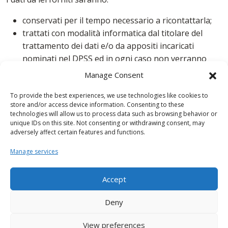
conservati per il tempo necessario a ricontattarla;
trattati con modalità informatica dal titolare del
trattamento dei dati e/o da appositi incaricati
nominati nel DPSS ed in ogni caso non verranno
divulgati se non per i casi espressamente previsti
Manage Consent
dal D.Lgs 196/03
To provide the best experiences, we use technologies like cookies to
Per permettere il trattamento deve acconsentire alla
store and/or access device information. Consenting to these
technologies will allow us to process data such as browsing behavior or
registrazione temporanea dei suoi dati.
unique IDs on this site. Not consenting or withdrawing consent, may
adversely affect certain features and functions.
accetto le condizioni
Manage services
Hai già un account MyCondor?
Accept
Allora, effettua subito l'accesso al nostro portale.
Deny
ACCEDI ORA
HAI DIMENTICATO LA PASSWORD?
View preferences